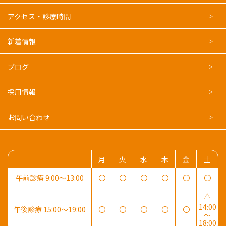
アクセス・診療時間
新着情報
ブログ
採用情報
お問い合わせ
月
火
水
木
金
土
午前診療 9:00～13:00
〇
〇
〇
〇
〇
〇
△
14:00
午後診療 15:00～19:00
〇
〇
〇
〇
〇
～
18:00