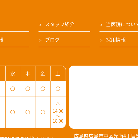
スタッフ紹介
当医院につい
報
ブログ
採用情報
火
水
木
金
土
〇
〇
〇
〇
〇
△
14:00
〇
〇
〇
〇
～
18:00
広島県広島市中区光南4丁目5-3